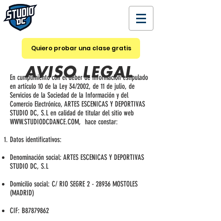
ESCUELA DE BAILE - ARTES
ESCÉNICAS - FITNESS &
WELLNESS
Quiero probar una clase gratis
AVISO LEGAL
En cumplimiento con el deber de información estipulado
en artículo 10 de la Ley 34/2002, de 11 de julio, de
Servicios de la Sociedad de la Información y del
Comercio Electrónico, ARTES ESCENICAS Y DEPORTIVAS
STUDIO DC, S.L en calidad de titular del sitio web
WWW.STUDIODCDANCE.COM
, hace constar:
Datos identificativos:
Denominación social: ARTES ESCENICAS Y DEPORTIVAS
STUDIO DC, S.L
Domicilio social: C/ RIO SEGRE 2 - 28936 MOSTOLES
(MADRID)
CIF: B87879862