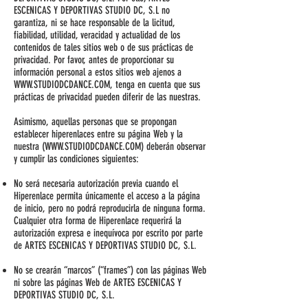
ESCENICAS Y DEPORTIVAS STUDIO DC, S.L no
garantiza, ni se hace responsable de la licitud,
fiabilidad, utilidad, veracidad y actualidad de los
contenidos de tales sitios web o de sus prácticas de
privacidad. Por favor, antes de proporcionar su
información personal a estos sitios web ajenos a
WWW.STUDIODCDANCE.COM
, tenga en cuenta que sus
prácticas de privacidad pueden diferir de las nuestras.
Asimismo, aquellas personas que se propongan
establecer hiperenlaces entre su página Web y la
nuestra (
WWW.STUDIODCDANCE.COM
) deberán observar
y cumplir las condiciones siguientes:
No será necesaria autorización previa cuando el
Hiperenlace permita únicamente el acceso a la página
de inicio, pero no podrá reproducirla de ninguna forma.
Cualquier otra forma de Hiperenlace requerirá la
autorización expresa e inequívoca por escrito por parte
de ARTES ESCENICAS Y DEPORTIVAS STUDIO DC, S.L.
No se crearán “marcos” (“frames”) con las páginas Web
ni sobre las páginas Web de ARTES ESCENICAS Y
DEPORTIVAS STUDIO DC, S.L.