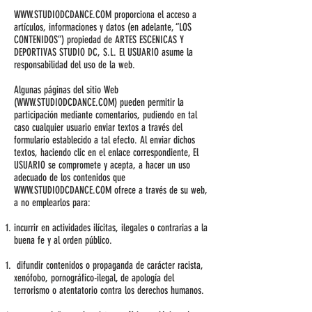
WWW.STUDIODCDANCE.COM
proporciona el acceso a
artículos, informaciones y datos (en adelante, “LOS
CONTENIDOS”) propiedad de ARTES ESCENICAS Y
DEPORTIVAS STUDIO DC, S.L. El USUARIO asume la
responsabilidad del uso de la web.
Algunas páginas del sitio Web
(
WWW.STUDIODCDANCE.COM
) pueden permitir la
participación mediante comentarios, pudiendo en tal
caso cualquier usuario enviar textos a través del
formulario establecido a tal efecto. Al enviar dichos
textos, haciendo clic en el enlace correspondiente, El
USUARIO se compromete y acepta, a hacer un uso
adecuado de los contenidos que
WWW.STUDIODCDANCE.COM
ofrece a través de su web,
a no emplearlos para:
incurrir en actividades ilícitas, ilegales o contrarias a la
buena fe y al orden público.
difundir contenidos o propaganda de carácter racista,
xenófobo, pornográfico-ilegal, de apología del
terrorismo o atentatorio contra los derechos humanos.