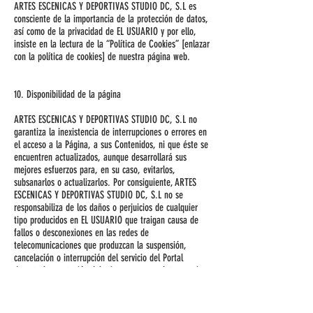
ARTES ESCENICAS Y DEPORTIVAS STUDIO DC, S.L es
consciente de la importancia de la protección de datos,
así como de la privacidad de EL USUARIO y por ello,
insiste en la lectura de la “Política de Cookies” [enlazar
con la política de cookies] de nuestra página web.
10. Disponibilidad de la página
ARTES ESCENICAS Y DEPORTIVAS STUDIO DC, S.L no
garantiza la inexistencia de interrupciones o errores en
el acceso a la Página, a sus Contenidos, ni que éste se
encuentren actualizados, aunque desarrollará sus
mejores esfuerzos para, en su caso, evitarlos,
subsanarlos o actualizarlos. Por consiguiente, ARTES
ESCENICAS Y DEPORTIVAS STUDIO DC, S.L no se
responsabiliza de los daños o perjuicios de cualquier
tipo producidos en EL USUARIO que traigan causa de
fallos o desconexiones en las redes de
telecomunicaciones que produzcan la suspensión,
cancelación o interrupción del servicio del Portal
durante la prestación del mismo o con carácter previo.
ARTES ESCENICAS Y DEPORTIVAS STUDIO DC, S.L
excluye, con las excepciones contempladas en la