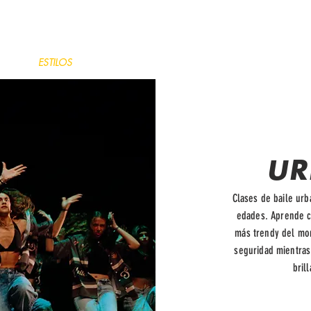
E BAILE - ARTES ESCÉNICAS - FITNES
IO
ESTILOS
PROFESORES
TARIFAS
VIDEOS
E
UR
Clases de baile urb
edades. Aprende c
más trendy del mom
seguridad mientras 
bril