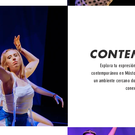
CONTE
Explora tu expresió
contemporáneo en Móstol
un ambiente cercano don
conex