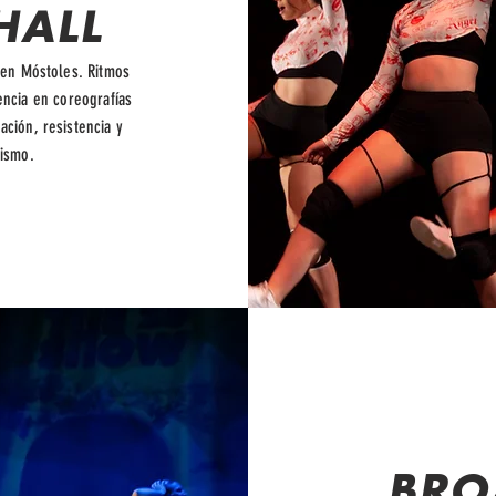
HALL
 en Móstoles. Ritmos
encia en coreografías
ción, resistencia y
mismo.
BRO