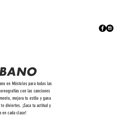
S & WELLNESS
VENTOS
MÁS
BANO
ano en Móstoles para todas las
oreografías con las canciones
ento, mejora tu estilo y gana
te diviertes. ¡Saca tu actitud y
la en cada clase!