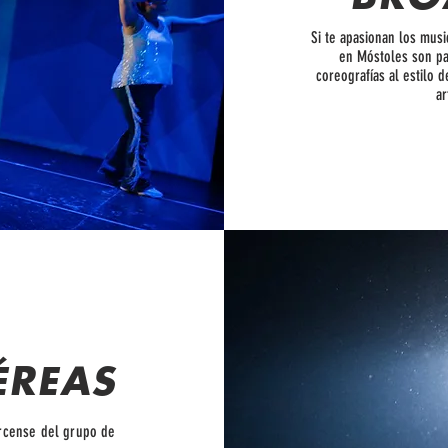
Si te apasionan los mus
en Móstoles son par
coreografías al estilo 
ar
ÉREAS
ircense del grupo de